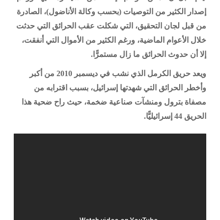
إصدار الكثير من التوصيات (بحسب وكالة الأناضول)، الصادرة
من قبل لجان التحقيق، التي شكلت عقب الحرائق التي حدثت
خلال الأعوام الماضية، ورغم الكثير من الأموال التي أنفقت،
إلا أن حدوث الحرائق ما زال مستمرًّا.
ويعد حريق الكرمل الذي نشب في ديسمبر 2010 من أكبر
وأخطر الحرائق التي شهدتها إسرائيل، بسبب اقترابه من
مصفاة بترول ومنشآت صناعية ضخمة، حيث راح ضحية هذا
الحريق 44 إسرائيليًّا.
الكيان الصهيوني يحترق.. إخلاء جامعة حيفا
من الطلاب، واجلاء 60 ألف اسرائيلي