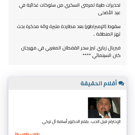
تحذيرات طبية لمرضى السكري من سلوكات غذائية في
عيد الأضحى
سقوط (الإمبراطور) بعد مطاردة متيرة و40 مذكرة بحث
تهز المنطقة ..
فيريال زياري تبرز سحر القفطان المغربي في مهرجان
كان السينمائي ****
أقلام الحقيقة
الإحترام قبل الحب.. بقلم الدكتور أسامة آل تركي
طوب طوب 24