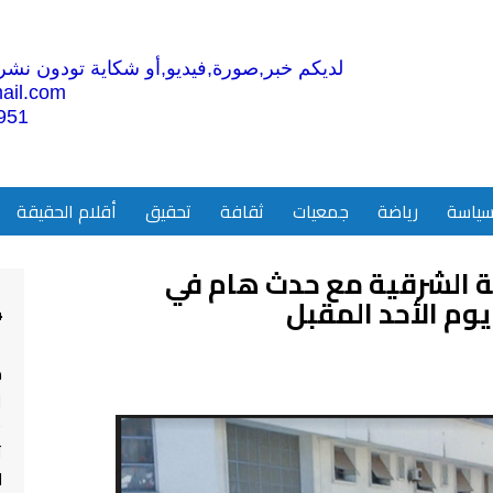
لديكم خبر,صورة,فيديو,أو شكاية تودون نشرها
ail.com
951
ياسة
رياضة
جمعيات
ثقافة
تحقيق
أقلام الحقيقة
ة الشرقية مع حدث هام في
وم الأحد المقبل
4
م
ا
ت
ل