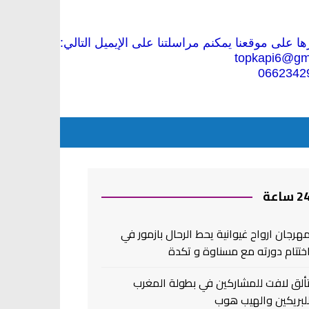
 على موقعنا يمكنم مراسلتنا على الإيميل التالي:
topkapi6@gm
0662342
2 ساعة
هرجان ارواح غيوانية يحط الرحال بازمور في
ختتام دورته مع مسناوة و تكدة
ألق لافت للمشاركين في بطولة المغرب
لبريكين والهيب هوب