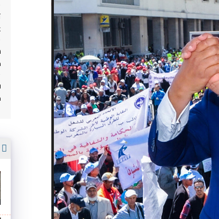
ت
غ
م
ف
م
أ