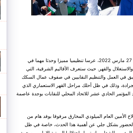
ستشهد الطبقة العاملة المغربية، يوم الاحد المقبل 27 مارس 2022، عرسا تنظيميا مميزا وحدثا مهما في
والاستغلال والقهر. حيث ستعرف الأقاليم الشرقية، التي
بق في العمل والتنظيم النقابيين في صفوف عمال السكك
رادة، وذلك في ظل أحلك مراحل القهر الاستعماري الذي
 المؤتمر الحادي عشر للاتحاد المحلي للنقابات بوجدة عاصمة
الأمين العام الميلودي المخارق مرفوقا بوفد هام من
 الحضور بشكل جلي عن أهمية هذا الحدث، خاصة في ظل
د المغربي للشغل، واستمرار احتلالها المرتبة الاولى من حيث