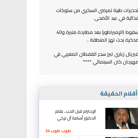
حذيرات طبية لمرضى السكري من سلوكات
ذائية في عيد الأضحى
سقوط (الإمبراطور) بعد مطاردة متيرة و40
ذكرة بحث تهز المنطقة ..
يريال زياري تبرز سحر القفطان المغربي في
هرجان كان السينمائي ****
قلام الحقيقة
الإحترام قبل الحب.. بقلم
الدكتور أسامة آل تركي
طوب طوب 24