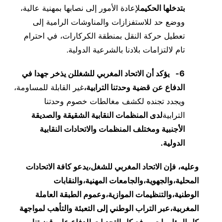
بتدخلها الحكيم
لإعادة الأمور إلى نصابها بمهنية عالية،
ووضع حد للاستفزازات والمناوشات الرامية إلى
تعطيل حركة النقل بمنطقة الكركارات، في احترام
تام لالتزامات بلادنا بالشرعية الدولية.
6-
يؤكد أن الاتحاد المغربي للشغل
لن يذخر جهدا في
الدفاع عن قضية وحدتنا الترابية،
غير القابلة للمساومة،
ويجدد تجنده لكشف مغالطات خصوم وحدتنا
الترابية
لدى المنظمات النقابية الشقيقة والصديقة
الأجنبية ومختلف المنظمات والاتحادات النقابية
الدولية.
وعليه، فإن الاتحاد المغربي للشغل،يدعو كافة الاتحادات
المحلية،والجهوية،والجامعات المهنية،والنقابات
الوطنية،والتنظيمات الموازية،وعموم الطبقة العاملة
المغربية،عبر التراب الوطني إلى التعبئة والتأهب لمواجهة
كل المؤامرات،ورفع كل التحديات للدفاع على قضيتنا