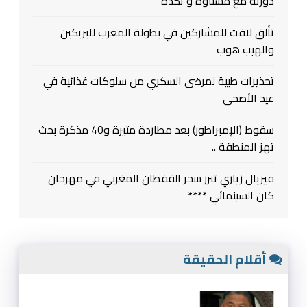
دورته مع مسناوة و تكدة
تألق لافت للمشاركين في بطولة المغرب للبريكين
والهيب هوب
تحذيرات طبية لمرضى السكري من سلوكات غذائية في
عيد الأضحى
سقوط (الإمبراطور) بعد مطاردة متيرة و40 مذكرة بحث
تهز المنطقة ..
فيريال زياري تبرز سحر القفطان المغربي في مهرجان
كان السينمائي ****
أقلام الحقيقة