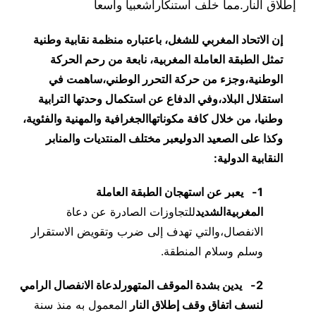
إطلاق النار.مما خلف استنكاراشعبيا واسعا
إن الاتحاد المغربي للشغل، باعتباره منظمة نقابية وطنية
تمثل الطبقة العاملة المغربية، نابعة من رحم الحركة
الوطنية،وجزء من حركة التحرر الوطني،ساهمت في
استقلال البلاد،وفي الدفاع عن استكمال وحدتها الترابية
وطنيا، من خلال كافة مكوناتها
الجغرافية والمهنية والفئوية
،
وكذا على الصعيد الدوليعبر مختلف المنتديات والمنابر
النقابية الدولية:
1-
يعبر عن استهجان الطبقة العاملة
المغربية
الشديد
للتجاوزات الصادرة عن دعاة
الانفصال،والتي تهدف إلى ضرب وتقويض الاستقرار
وسلم وسلام المنطقة.
2-
يدين بشدة الموقف المتهور
لدعاة الانفصال الرامي
لنسف اتفاق وقف إطلاق النار
المعمول به منذ سنة