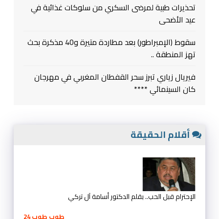
تحذيرات طبية لمرضى السكري من سلوكات غذائية في
عيد الأضحى
سقوط (الإمبراطور) بعد مطاردة متيرة و40 مذكرة بحث
تهز المنطقة ..
فيريال زياري تبرز سحر القفطان المغربي في مهرجان
كان السينمائي ****
أقلام الحقيقة
الإحترام قبل الحب.. بقلم الدكتور أسامة آل تركي
طوب طوب 24