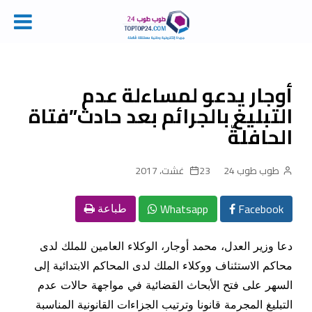
Ski
t
conten
أوجار يدعو لمساءلة عدم
التبليغ بالجرائم بعد حادث”فتاة
الحافلةّ
طوب طوب 24
23 غشت، 2017
Whatsapp
Facebook
طباعة
دعا وزير العدل، محمد أوجار، الوكلاء العامين للملك لدى
محاكم الاستئناف ووكلاء الملك لدى المحاكم الابتدائية إلى
السهر على فتح الأبحاث القضائية في مواجهة حالات عدم
التبليغ المجرمة قانونا وترتيب الجزاءات القانونية المناسبة